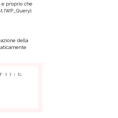
o e proprio che
ost (WP_Query).
eazione della
praticamente