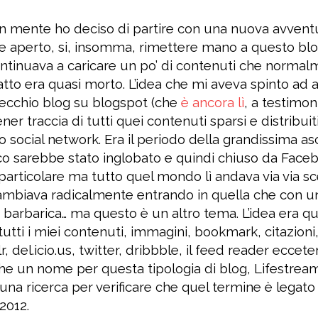
n mente ho deciso di partire con una nuova avventur
e aperto, si, insomma, rimettere mano a questo blo
continuava a caricare un po’ di contenuti che norma
atto era quasi morto. L’idea che mi aveva spinto ad ap
vecchio blog su blogspot (che
è ancora lì
, a testimon
tener traccia di tutti quei contenuti sparsi e distribu
i o social network. Era il periodo della grandissima a
poco sarebbe stato inglobato e quindi chiuso da Faceb
n particolare ma tutto quel mondo lì andava via via 
mbiava radicalmente entrando in quella che con un 
ne barbarica… ma questo è un altro tema. L’idea era qu
tutti i miei contenuti, immagini, bookmark, citazioni
del.icio.us, twitter, dribbble, il feed reader eccete
che un nome per questa tipologia di blog, Lifestream
una ricerca per verificare che quel termine è legato 
2012.