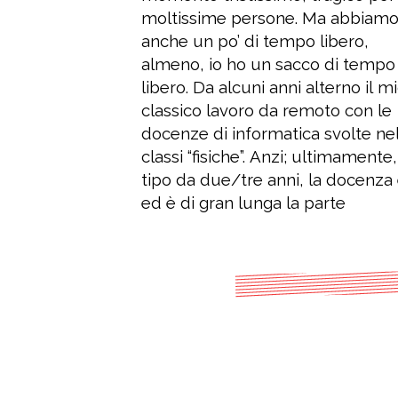
moltissime persone. Ma abbiam
per cui “chi sa fare, fa, chi non s
garantire. Nessun cliente d
anche un po’ di tempo libero,
fare, insegna” da ridimensionare, e
soddisfare, nessun problema di
almeno, io ho un sacco di tempo
ora siamo qui. In quarantena. Con un
standard o pattern da seguire,
libero. Da alcuni anni alterno il m
po’ di tempo libero e un adagio 
libertà assoluta. Sperimentazion
classico lavoro da remoto con le
ridimensionare. Quale momento
errori e di nuovo sperimentazione,
docenze di informatica svolte ne
migliore per mettersi a lavorare
nuovi errori e via così senza u
classi “fisiche”. Anzi; ultimamente,
quel progettino lasciato in un
timeline precisa… c’è da passare il
tipo da due/tre anni, la docenza
cassetto per quel giorno lì, che
tempo, e si rischia di impar
ed è di gran lunga la parte
solito non arriva mai? Per fare