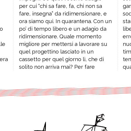
o
a
a
io
da
e,
lle
 su
na
 era
 di
are
qua