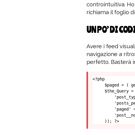
controintuitiva. Ho
richiama il foglio 
UN PO’ DI COD
Avere i feed visua
navigazione a ritr
perfetto. Basterà i
<?php 

     $paged = ( get_query_var( 'paged' ) ) ? absint( get_query_var( 'paged' ) ) : 1;

     $the_Query = new WP_Query( array(

         'post_type' => 'post',

         'posts_per_page' => 16, 

         'paged' => $paged,

         'post__not_in' => array(get_the_ID())

     )); ?>