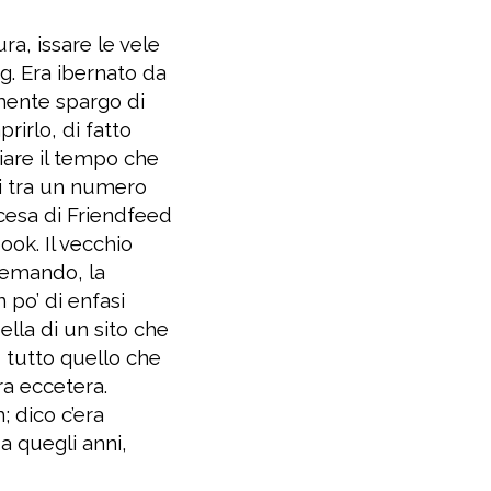
a, issare le vele
g. Era ibernato da
lmente spargo di
rirlo, di fatto
iare il tempo che
iti tra un numero
scesa di Friendfeed
ook. Il vecchio
scemando, la
po’ di enfasi
ella di un sito che
, tutto quello che
ra eccetera.
; dico c’era
a quegli anni,