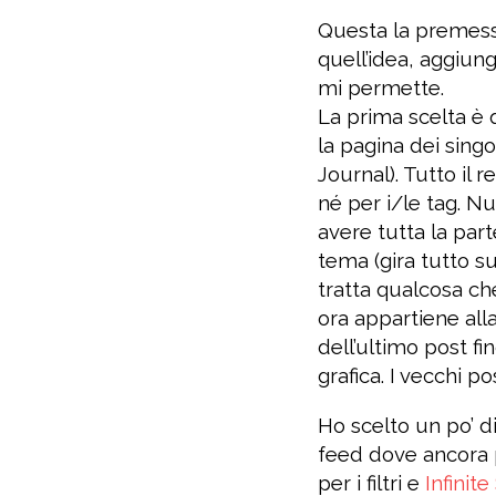
Questa la premess
quell’idea, aggiung
mi permette.
La prima scelta è q
la pagina dei singo
Journal). Tutto il 
né per i/le tag. Nu
avere tutta la part
tema (gira tutto s
tratta qualcosa c
ora appartiene all
dell’ultimo post f
grafica. I vecchi p
Ho scelto un po’ di
feed dove ancora p
per i filtri e
Infinite