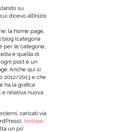
stando su
ui dicevo all’inizio
ione: la home page,
l blog (categoria
né per le categorie,
elta è quella di
a ogni post è un
ge. Anche qui si
do 2012/2013 e che
 ha la grafica
 e relativa nuova
sterni, caricati via
ordPress),
Isotope
lta un po’