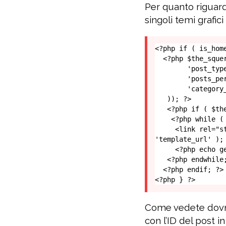
Per quanto riguarda
singoli temi grafic
<?php if ( is_hom
  <?php $the_squery = new WP_Query( array(

        'post_type' => 'post',

        'posts_per_page' => 1, 

        'category__in' => 1 

   )); ?>

   <?php if ( $the_squery->have_posts() ) : ?>

    <?php while ( $the_squery->have_posts() ) : $the_squery->the_post(); ?>

     <link rel="stylesheet" type="text/css" media="all" href="<?php bloginfo( 
'template_url' );
     <?php echo get_post_meta($post->ID, 'font', true); ?>

   <?php endwhile; ?>

  <?php endif; ?>

<?php } ?>
Come vedete dovrò s
con l’ID del post i