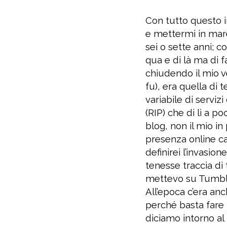
Con tutto questo i
e mettermi in mar
sei o sette anni; 
qua e di là ma di f
chiudendo il mio 
fu), era quella di 
variabile di serviz
(RIP) che di lì a 
blog, non il mio i
presenza online ca
definirei l’invasio
tenesse traccia di 
mettevo su Tumblr, 
All’epoca c’era an
perché basta fare 
diciamo intorno al 