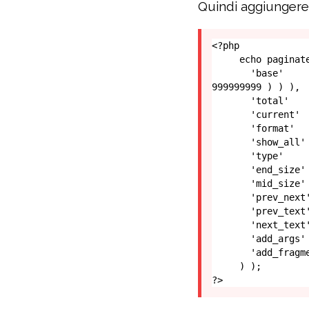
Quindi aggiungere 
<?php 

     echo paginate_links( array(

       'base'         => str_replace( 999999999, '%#%', esc_url( get_pagenum_link( 
999999999 ) ) ),

       'total'        => $the_Equery->max_num_pages,

       'current'      => max( 1, get_query_var( 'paged' ) ),

       'format'       => '?paged=%#%',

       'show_all'     => false,

       'type'         => 'plain',

       'end_size'     => 2,

       'mid_size'     => 1,

       'prev_next'    => true,

       'prev_text'    => sprintf( '<i></i> %1$s', __( 'Newer Posts', 'text-domain' ) ),

       'next_text'    => sprintf( '%1$s <i></i>', __( 'Older Posts', 'text-domain' ) ),

       'add_args'     => false,

       'add_fragment' => '',

     ) );  

?>