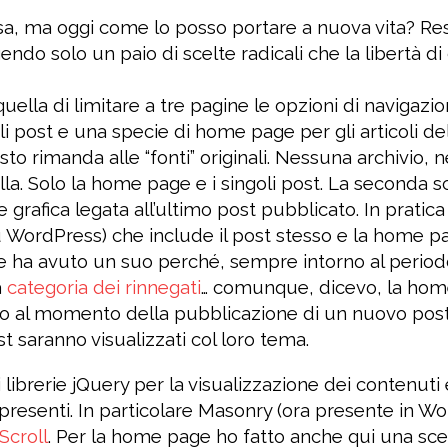
a, ma oggi come lo posso portare a nuova vita? Re
endo solo un paio di scelte radicali che la libertà di c
uella di limitare a tre pagine le opzioni di navigaz
li post e una specie di home page per gli articoli de
resto rimanda alle “fonti” originali. Nessuna archivio, 
lla. Solo la home page e i singoli post. La seconda sc
e grafica legata all’ultimo post pubblicato. In pratic
u WordPress) che include il post stesso e la home pa
he ha avuto un suo perché, sempre intorno al perio
a
categoria dei rinnegati
… comunque, dicevo, la home
ino al momento della pubblicazione di un nuovo post
ost saranno visualizzati col loro tema.
 librerie jQuery per la visualizzazione dei contenuti e
resenti. In particolare Masonry (ora presente in W
 Scroll
. Per la home page ho fatto anche qui una sce