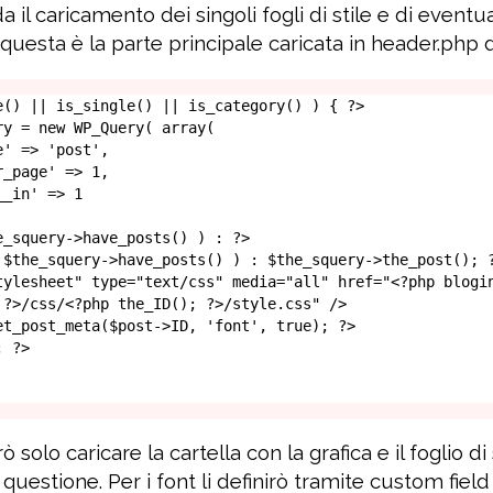
 il caricamento dei singoli fogli di stile e di eventual
i questa è la parte principale caricata in header.php 
e() || is_single() || is_category() ) { ?>

 ?>/css/<?php the_ID(); ?>/style.css" />

olo caricare la cartella con la grafica e il foglio di
n questione. Per i font li definirò tramite custom field